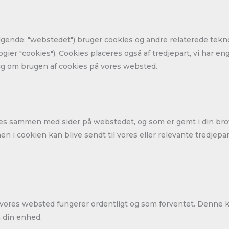
ølgende: "webstedet") bruger cookies og andre relaterede tekno
er "cookies"). Cookies placeres også af tredjepart, vi har eng
g om brugen af ​​cookies på vores websted.
sendes sammen med sider på webstedet, og som er gemt i din br
n i cookien kan blive sendt til vores eller relevante tredjepa
at vores websted fungerer ordentligt og som forventet. Denne 
å din enhed.