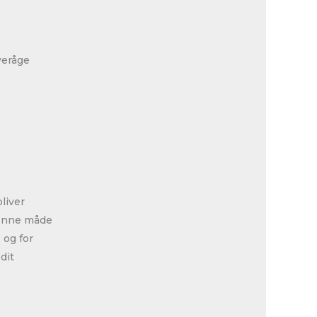
overåge
liver
 denne måde
 og for
dit