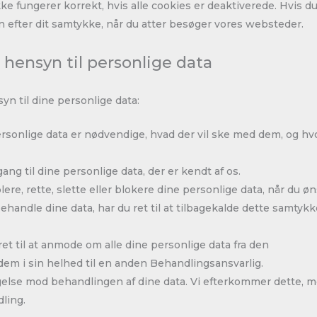
 fungerer korrekt, hvis alle cookies er deaktiverede. Hvis du
en efter dit samtykke, når du atter besøger vores websteder.
 hensyn til personlige data
n til dine personlige data:
 personlige data er nødvendige, hvad der vil ske med dem, og h
dgang til dine personlige data, der er kendt af os.
pplere, rette, slette eller blokere dine personlige data, når du ø
behandle dine data, har du ret til at tilbagekalde dette samtykke
 ret til at anmode om alle dine personlige data fra den
em i sin helhed til en anden Behandlingsansvarlig.
sigelse mod behandlingen af ​​dine data. Vi efterkommer dette,
ling.