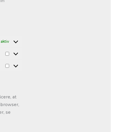
din
 aktiv
cere, at
tbrowser,
r, se