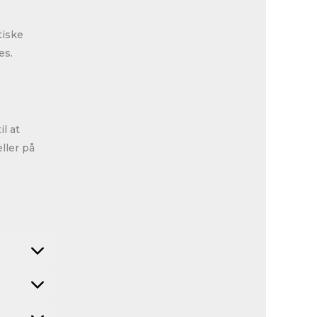
tiske
es.
l at
ller på