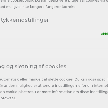
nne cookiepolitik. Du kan deaktivere brugen af ​​cookies via 
d muligvis ikke længere fungerer korrekt.
tykkeindstillinger
Altid
ng og sletning af cookies
utomatisk eller manuelt at slette cookies. Du kan også specifi
 En anden mulighed er at ændre indstillingerne for din interne
n cookie placeres. For mere information om disse indstillinge
n browser.