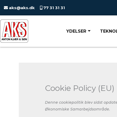
Gå
aks@aks.dk
77 31 31 31
til
indholdet
YDELSER
TEKNO
Cookie Policy (EU)
Denne cookiepolitik blev sidst opdat
Økonomiske Samarbejdsområde.