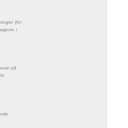
logier (for
ageret. I
owser på
rts
kode