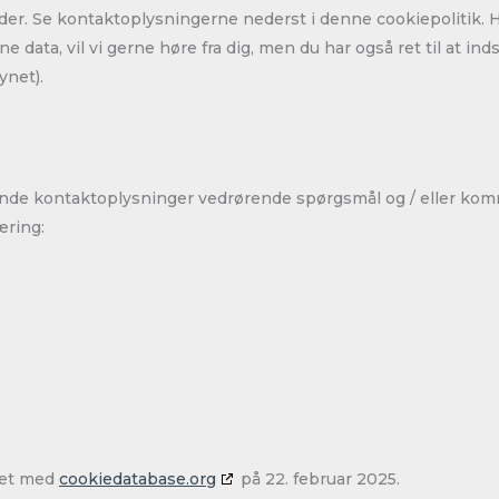
eder. Se kontaktoplysningerne nederst i denne cookiepolitik. H
e data, vil vi gerne høre fra dig, men du har også ret til at in
ynet).
gende kontaktoplysninger vedrørende spørgsmål og / eller ko
æring:
ret med
cookiedatabase.org
på 22. februar 2025.