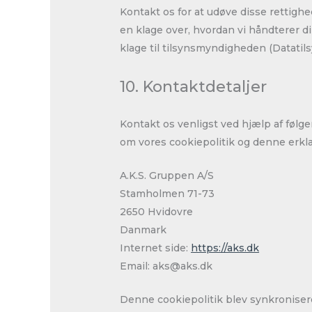
Kontakt os for at udøve disse rettigh
en klage over, hvordan vi håndterer din
klage til tilsynsmyndigheden (Datatils
10. Kontaktdetaljer
Kontakt os venligst ved hjælp af føl
om vores cookiepolitik og denne erkl
A.K.S. Gruppen A/S
Stamholmen 71-73
2650 Hvidovre
Danmark
Internet side:
https://aks.dk
Email:
aks@
aks.dk
Denne cookiepolitik blev synkronise