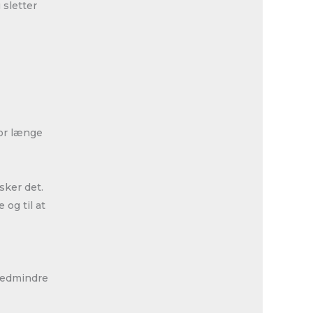
 sletter
vor længe
nsker det.
 og til at
 medmindre