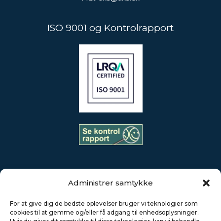
ISO 9001 og Kontrolrapport
Administrer samtykke
AKS Industries råder over en stab på mere end 250 højt
For at give dig de bedste oplevelser bruger vi teknologier som
kvalificerede medarbejdere i Danmark og Polen, en af de
cookies til at gemme og/eller få adgang til enhedsoplysninger.
mest moderne maskinparker samt et effektivt styret