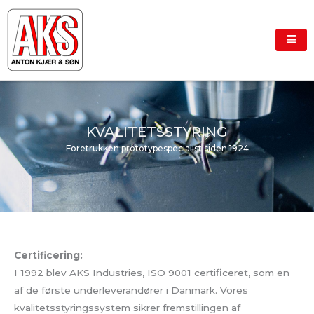
Gå
til
indholdet
KVALITETSSTYRING
Foretrukken prototypespecialist siden 1924
Certificering:
I 1992 blev AKS Industries, ISO 9001 certificeret, som en
af de første underleverandører i Danmark. Vores
kvalitetsstyringssystem sikrer fremstillingen af