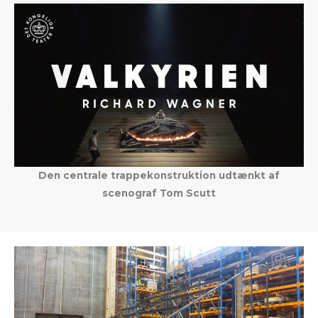
Den centrale trappekonstruktion udtænkt af
scenograf Tom Scutt