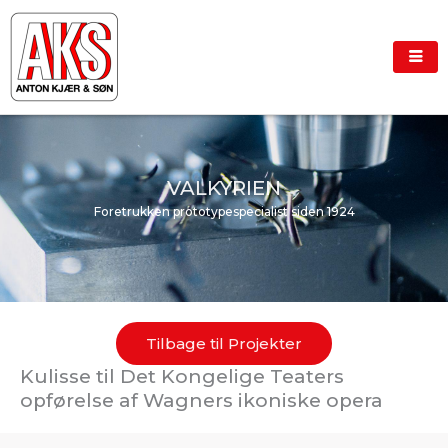
Gå
til
indholdet
VALKYRIEN
Foretrukken prototypespecialist siden 1924
Tilbage til Projekter
Kulisse til Det Kongelige Teaters
opførelse af Wagners ikoniske opera