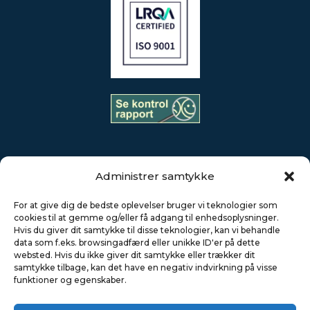
Administrer samtykke
AKS Industries råder over en stab på mere end 250 højt
For at give dig de bedste oplevelser bruger vi teknologier som
kvalificerede medarbejdere i Danmark og Polen, en af de
cookies til at gemme og/eller få adgang til enhedsoplysninger.
mest moderne maskinparker samt et effektivt styret
Hvis du giver dit samtykke til disse teknologier, kan vi behandle
kvalitetssikringssystem – certificeret i.h.t. DS/ISO
data som f.eks. browsingadfærd eller unikke ID'er på dette
websted. Hvis du ikke giver dit samtykke eller trækker dit
9001:2015.
samtykke tilbage, kan det have en negativ indvirkning på visse
funktioner og egenskaber.
Produktionsfaciliteterne i Danmark og Polen dækker et
areal på mere end 20.000 m² med fuld krandækning.