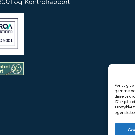
9001 og Kontrolrapport
For at give
gemme og/el
disse tekno
ID'er på de
samtykke ti
egenskabe
Go