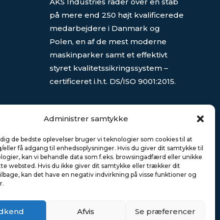
AKS Industries råder over en stab
på mere end 250 højt kvalificerede
medarbejdere i Danmark og
Polen, en af de mest moderne
maskinparker samt et effektivt
styret kvalitetssikringssystem –
certificeret i.h.t. DS/ISO 9001:2015.
Produktionsfaciliteterne i Danmark
Administrer samtykke
og Polen dækker et areal på mere
end 20.000 m² med fuld
 dig de bedste oplevelser bruger vi teknologier som cookies til at
krandækning.
ler få adgang til enhedsoplysninger. Hvis du giver dit samtykke til
logier, kan vi behandle data som f.eks. browsingadfærd eller unikke
tte websted. Hvis du ikke giver dit samtykke eller trækker dit
lbage, kan det have en negativ indvirkning på visse funktioner og
r.
dkend
Afvis
Se præferencer