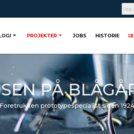
LOGI
PROJEKTER
JOBS
HISTORIE
SEN PÅ BLÅGÅ
Foretrukken prototypespecialist siden 192