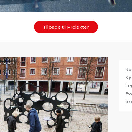
Tilbage til Projekter
Ku
Kø
Le
Ev
pr