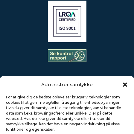
Administrer samtykke
AKS Industries råder over en stab på mere end 250 højt
For at give dig de bedste oplevelser bruger vi teknologier som
kvalificerede medarbejdere i Danmark og Polen, en af de
cookies til at gemme og/eller få adgang til enhedsoplysninger.
mest moderne maskinparker samt et effektivt styret
Hvis du giver dit samtykke til disse teknologier, kan vi behandle
kvalitetssikringssystem – certificeret i.h.t. DS/ISO
data som f.eks. browsingadfærd eller unikke ID'er på dette
websted. Hvis du ikke giver dit samtykke eller trækker dit
9001:2015.
samtykke tilbage, kan det have en negativ indvirkning på visse
funktioner og egenskaber.