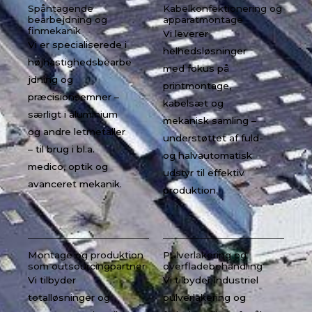
Spåntagende
Kabelkonfektionering og
bearbejdning og
apparatmontage
finmekanik
Vi leverer
Vi er specialiserede i
helhedsløsninger
højhastighedsbearbe
med fokus på
jdning og
printmontage,
præcisionsemner –
kabelsæt og
særligt i aluminium
mekanisk samling –
og andre letmetaller
understøttet af fuld-
– til brug i bl.a.
og halvautomatisk
medico, optik og
udstyr til effektiv
avanceret mekanik.
produktion.
Montage og produktion
Pulverlakering og
som outsourcingpartner
overfladebehandling
Vi tilbyder
Vi tilbyder industriel
totalløsninger og
pulverlakering og