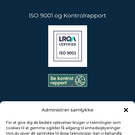
ISO 9001 og Kontrolrapport
Administrer samtykke
AKS Industries råder over en stab på mere end 250 højt
For at give dig de bedste oplevelser bruger vi teknologier som
kvalificerede medarbejdere i Danmark og Polen, en af de
cookies til at gemme og/eller få adgang til enhedsoplysninger.
mest moderne maskinparker samt et effektivt styret
Hvis du giver dit samtykke til disse teknologier, kan vi behandle