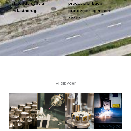
skræddersyet til
producerer både
industribrug.
prototyper og mindre
serier.
Vi tilbyder