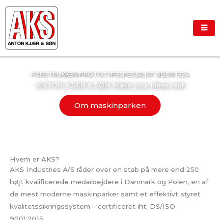
Gå
til
indholdet
FORETRUKKEN PROTOTYPESPECIALIST SIDEN 1924
ANTON KJÆR & SØN Make your ideas real!
Om maskinparken
Hvem er AKS?
AKS Industries A/S råder over en stab på mere end 250
højt kvalificerede medarbejdere i Danmark og Polen, en af
de mest moderne maskinparker samt et effektivt styret
kvalitetssikringssystem – certificeret iht. DS/ISO
9001:2015.