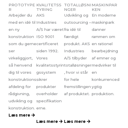
PROTOTYPE
KVALITETSS
TOTALLØSNI
MASKINPAR
R
TYRING
NGER
KEN
Arbejder du
AKS
Udvikling og
En moderne
med en idé til
Industries
outsourcing –
maskinpark
en ny
A/S har været
fra idé til
danner
konstruktion
ISO 9001
færdigt
rammen om
som du gerne
certificeret
produkt. AKS
en rationel
ser
siden 1992.
Industries
bearbejdning
virkeliggjort,
Vores
A/S tilbyder
af emner og
så henvend
kvalitetsstyrin
totalløsninger
medvirker til
dig til vores
gssystem
, hvor vi står
en
konstruktions
sikrer
for hele
konkurrenced
afdeling for
produkter
fremstillingen
ygtig
rådgivning,
overholder
af produktet.
produktion.
udvikling og
specifikation
konstruktion.
erne.
Læs mere
Læs mere
Læs mere