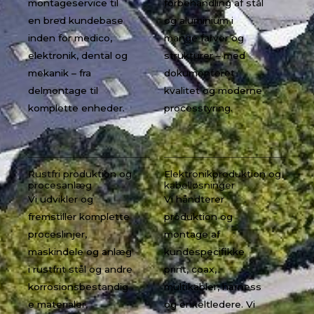
montageservice til
forbehandling af stål
en bred kundebase
og aluminium i
inden for medico,
mange farver og
elektronik, dental og
strukturer – med
mekanik – fra
dokumenteret
delmontage til
kvalitet og moderne
komplette enheder.
processtyring.
Rustfri produktion og
Elektronikproduktion og
procesanlæg
kabelløsninger
Vi udvikler og
Vi håndterer
fremstiller komplette
produktion og
proceslinjer,
montage af
maskindele og anlæg
kundespecifikke
i rustfrit stål og andre
print, coax,
korrosionsbestandig
multikabler, harness
e materialer,
og enkeltledere. Vi