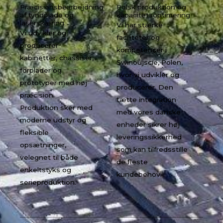
Præcisionsbearbejdning
Polsk produktion og
af tyndplade og
kapacitetsoptimering
laserskæring
Vi har stærke
Vi udvikler og
faciliteter og
producerer
kompetencer i
kabinetter, chassiser,
Swinoujscie, Polen,
forplader og
hvor vi udvikler og
prototyper med høj
producerer. Den
præcision.
tætte integration
Produktion sker med
med vores danske
moderne udstyr og
enheder sikrer høj
fleksible
leveringssikkerhed
opsætninger,
som kan tilfredsstille
velegnet til både
de fleste
enkeltstyks og
kundebehov.
serieproduktion.