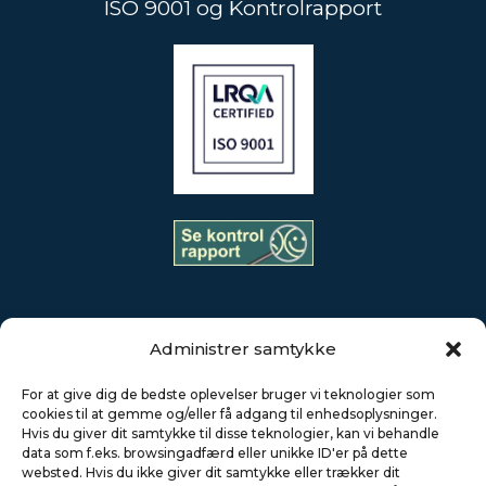
ISO 9001 og Kontrolrapport
Administrer samtykke
AKS Industries råder over en stab på mere end 250 højt
For at give dig de bedste oplevelser bruger vi teknologier som
kvalificerede medarbejdere i Danmark og Polen, en af de
cookies til at gemme og/eller få adgang til enhedsoplysninger.
mest moderne maskinparker samt et effektivt styret
Hvis du giver dit samtykke til disse teknologier, kan vi behandle
kvalitetssikringssystem – certificeret i.h.t. DS/ISO
data som f.eks. browsingadfærd eller unikke ID'er på dette
websted. Hvis du ikke giver dit samtykke eller trækker dit
9001:2015.