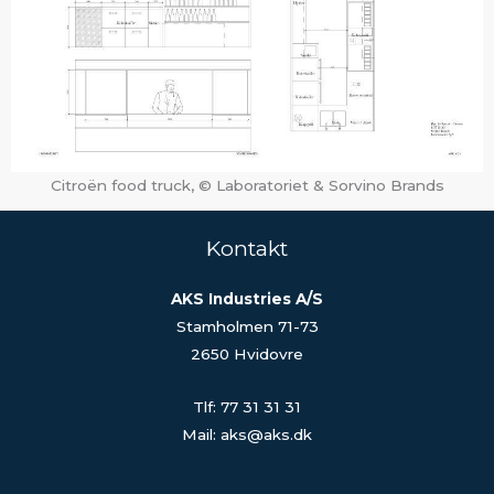
Citroën food truck, © Laboratoriet & Sorvino Brands
Kontakt
AKS Industries A/S
Stamholmen 71-73
2650 Hvidovre
Tlf: 77 31 31 31
Mail: aks@aks.dk