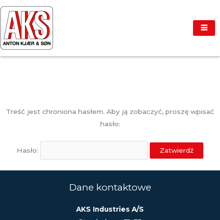
Przejdź
do
treści
Treść jest chroniona hasłem. Aby ją zobaczyć, proszę wpisać
hasło:
Hasło:
Dane kontaktowe
AKS Industries A/S