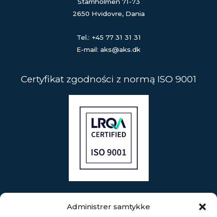
Stamholmen 71-73
2650 Hvidovre, Dania
Tel.: +45 77 31 31 31
E-mail: aks@aks.dk
Certyfikat zgodności z normą ISO 9001
AKS Industries employs a staff of more than 250 highly
Administrer samtykke
skilled professionals in Denmark and Poland, supported by