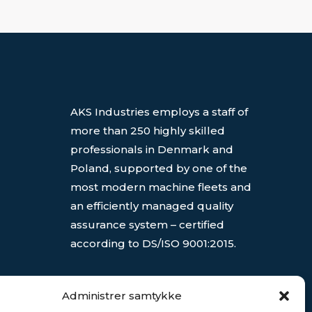
AKS Industries employs a staff of
more than 250 highly skilled
professionals in Denmark and
Poland, supported by one of the
most modern machine fleets and
an efficiently managed quality
assurance system – certified
according to DS/ISO 9001:2015.
Our production facilities in
Administrer samtykke
Denmark and Poland cover an